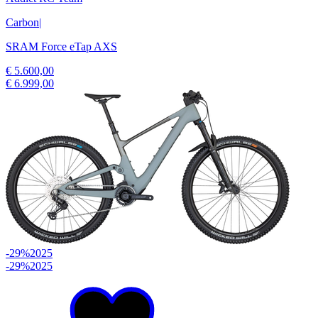
Carbon
|
SRAM Force eTap AXS
€ 5.600,00
€ 6.999,00
-29%
2025
-29%
2025