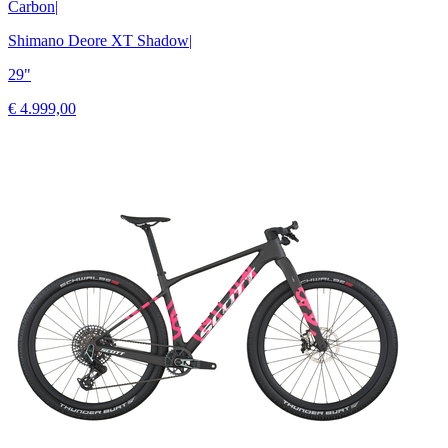
Carbon
|
Shimano Deore XT Shadow
|
29"
€ 4.999,00