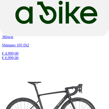
Black Holographic
E-Gravel
Solace eRIDE 20
TQ
|
360wh
|
Shimano 105 Di2
€ 4.999,00
€ 6.999,00