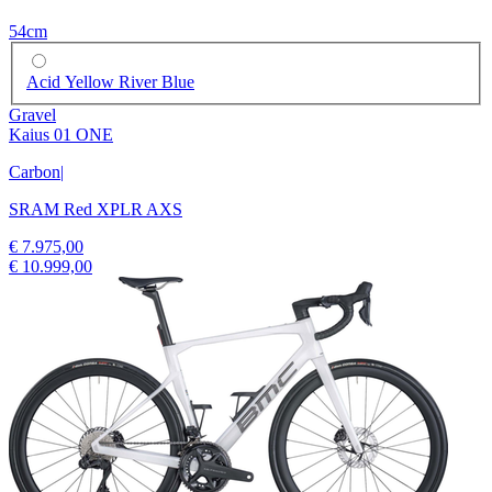
54cm
Acid Yellow River Blue
Gravel
Kaius 01 ONE
Carbon
|
SRAM Red XPLR AXS
€ 7.975,00
€ 10.999,00