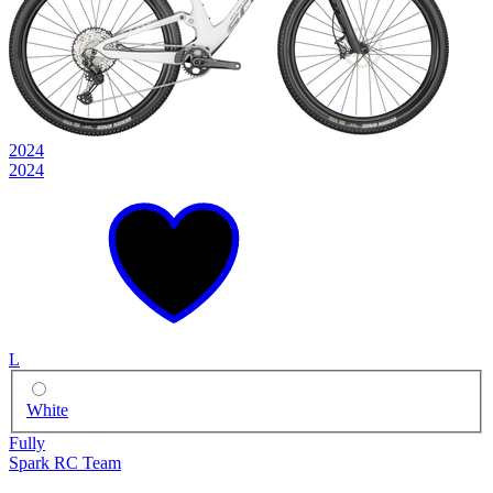
2024
2024
L
White
Fully
Spark RC Team