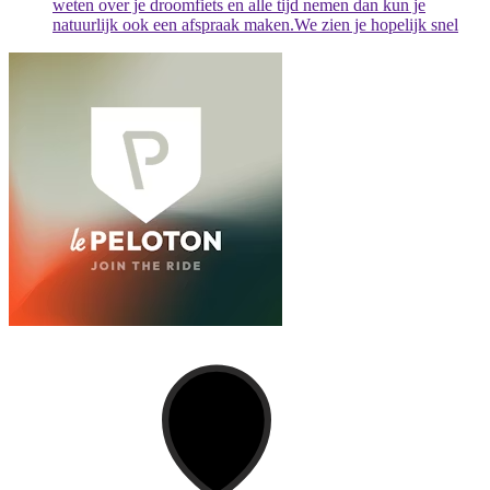
weten over je droomfiets en alle tijd nemen dan kun je
natuurlijk ook een afspraak maken.We zien je hopelijk snel