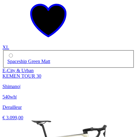
XL
Spaceship Green Matt
E-City & Urban
KEMEN TOUR 30
Shimano
|
540wh
|
Derailleur
€ 3.099,00