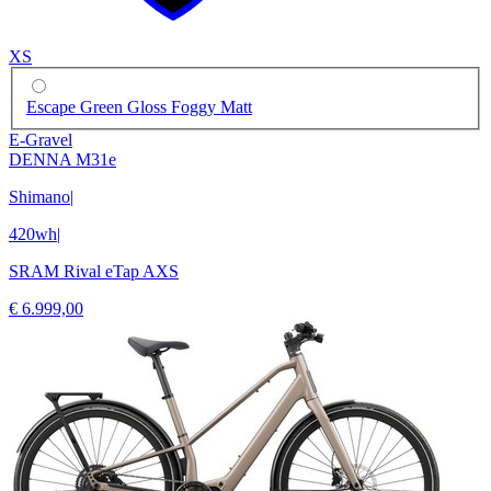
XS
Escape Green Gloss Foggy Matt
E-Gravel
DENNA M31e
Shimano
|
420wh
|
SRAM Rival eTap AXS
€ 6.999,00