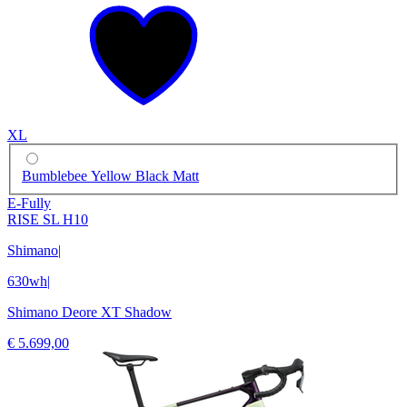
XL
Bumblebee Yellow Black Matt
E-Fully
RISE SL H10
Shimano
|
630wh
|
Shimano Deore XT Shadow
€ 5.699,00