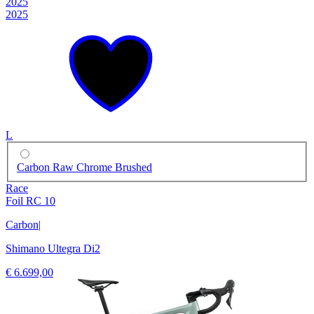
2025
2025
L
Carbon Raw Chrome Brushed
Race
Foil RC 10
Carbon
|
Shimano Ultegra Di2
€ 6.699,00