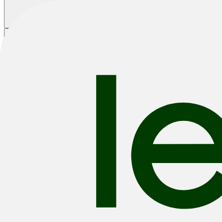
Winkelmandje
|
|
|
Fietsen
E-Bikes
Accessoires
Outlet
Home
/
Fietsen
/