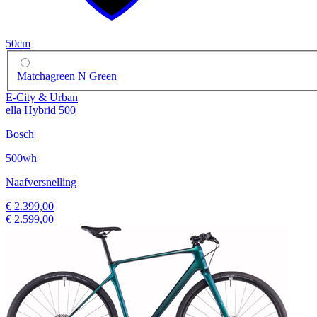
50cm
Matchagreen N Green
E-City & Urban
ella Hybrid 500
Bosch
|
500wh
|
Naafversnelling
€ 2.399,00
€ 2.599,00